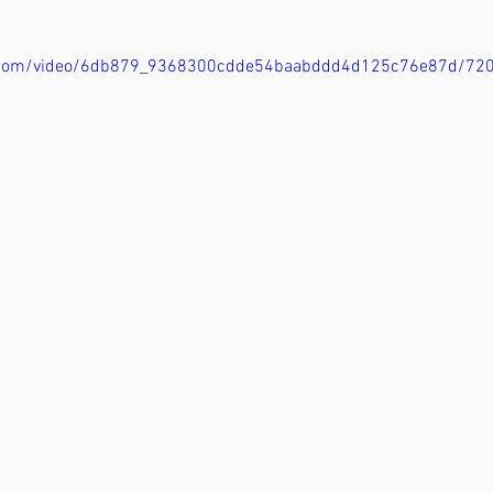
tic.com/video/6db879_9368300cdde54baabddd4d125c76e87d/72