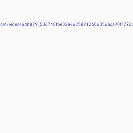
tic.com/video/6db879_586748fbe02e46258912686056aca90f/720