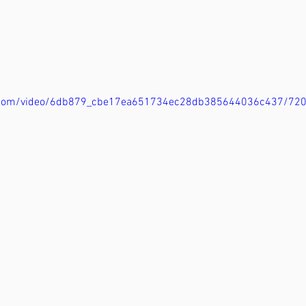
tic.com/video/6db879_cbe17ea651734ec28db385644036c437/72