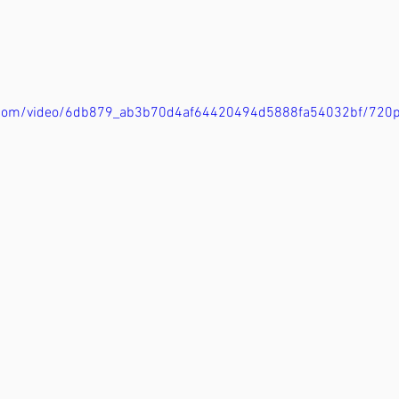
ic.com/video/6db879_ab3b70d4af64420494d5888fa54032bf/720