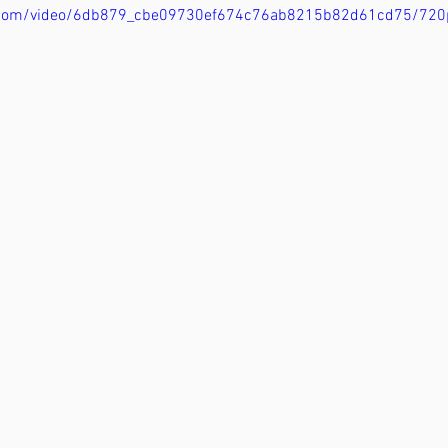
tic.com/video/6db879_cbe09730ef674c76ab8215b82d61cd75/720