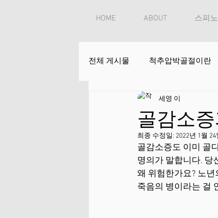
HOME
ABOUT
스피노
전체 게시물
척추압박골절이란
세영 이
골감소증
최종 수정일:
2022년 1월 2
골감소증도 이미 골
명의가 말합니다. 당
왜 위험한가요? 노년
죽음의 병이라는 걸 