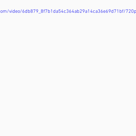
ic.com/video/6db879_8f7b1da54c364ab29a14ca36e69d71bf/720