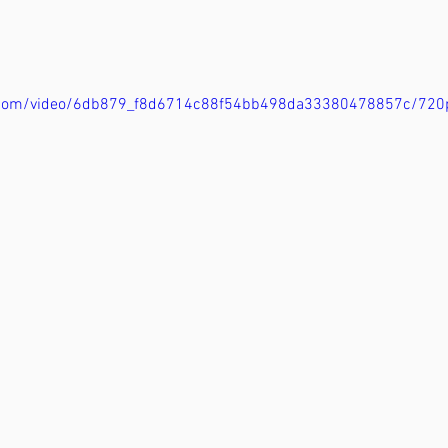
tic.com/video/6db879_f8d6714c88f54bb498da33380478857c/720