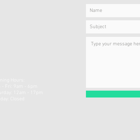
ning Hours:
 - Fri: 9am - 6pm
aturday: 12am - 17pm ​
day: Closed