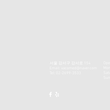
Ope
서울 강서구 강서로 154
Mon
Email:
vacomed@naver.com
​​S
Tel: 02-2699-3533
Sun