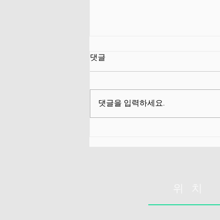
척추압박골절 퇴원 후 악화
댓글
대부분 환자가 퇴원 후 악화되는
이유​ ​ 실제로 많은 환자가 👉 병원
에서는 호전 👉 퇴원 후 다시 악화
댓글을 입력하세요.
라는 동일한 패턴을 반복합니다.
이것은 우연이 아니라 구조적으로
발생하는 현상입니다. ​ 🧠 핵심 결
론 먼저 대부분 환자가 퇴원 후 악
화되는 이유는 ​ 보호는 줄었는데
기능은 아직 회복되지 않았기 때문
​ 즉 ✔ 하중은 증가 ✔ 제어 능력은
위 치
부족