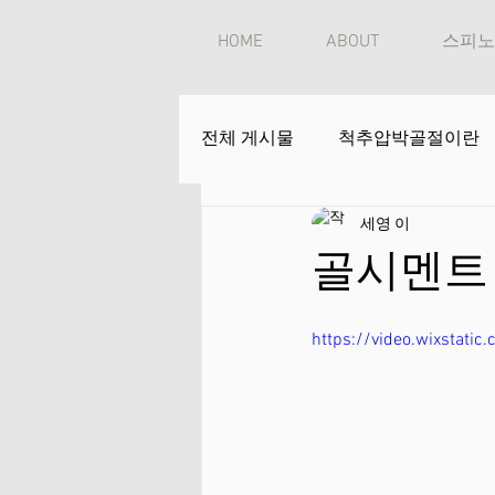
HOME
ABOUT
스피노
전체 게시물
척추압박골절이란
세영 이
골시멘트 
https://video.wixsta