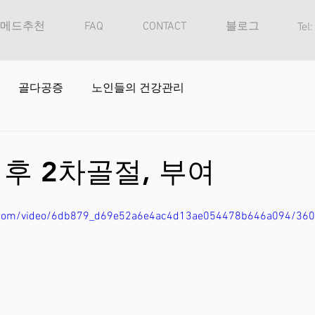
메드추천
FAQ
CONTACT
블로그
Tel
골다공증
노인들의 건강관리
후 2차골절, 부여
tic.com/video/6db879_d69e52a6e4ac4d13ae054478b646a094/36