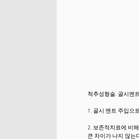
척추성형술. 골시멘트
1. 골시 멘트 주입으
2. 보존적치료에 비해
큰 차이가 나지 않는다