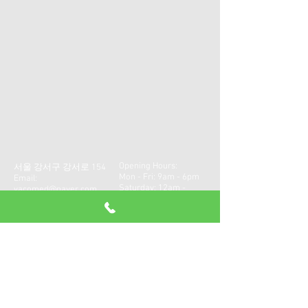
Opening Hours:
서울 강서구 강서로 154
Mon - Fri: 9am - 6pm
Email:
​​Saturday: 12am -
vacomed@naver.com
17pm ​
Tel:
02-2699-3533
Sunday: Closed