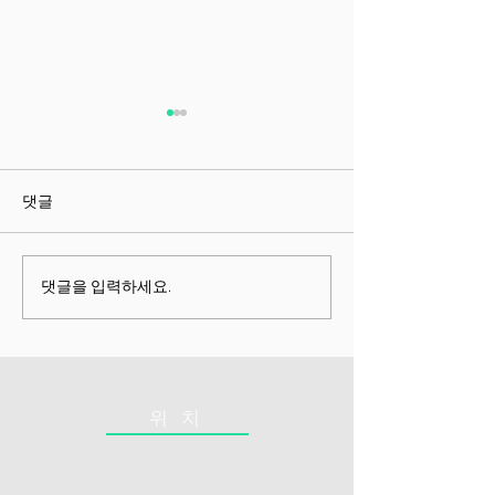
척추압박골절 노인 경제학
척추 치료 근본
“이건 우리 가족 이야기다” 📘
스피노메드: 척추 
**3장 척추질환이 개인경제를
점을 해결한 혁신
댓글
붕괴시키는 7단계** 척추는 뼈
– 수술이 불필요한
가 아니라 경제다. 노인의 척추
추 치료의 본질 및 핵
가 무너지는 순간, 그 사람의
척추 치료의 문제점
댓글을 입력하세요.
돈과 시간, 삶과 존엄 모두가
추 치료법은 수술, 
함께 무너진다. 척추 붕괴 →
치료에 의존했지만
기능 붕괴 → 가정 붕괴 → 경
한계 를 가지고 있습니다
제 붕괴 이 흐름은 우연이 아니
다. 한국의 고령화 사회에서,
위 치
노인의 척추질환은 거의 예측
가능한 7단계