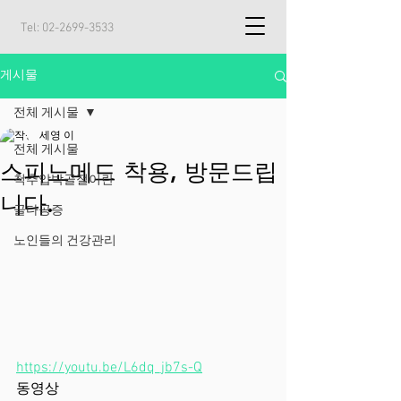
Tel:
02-2699-3533
게시물
전체 게시물
세영 이
전체 게시물
스피노메드 착용, 방문드립
척추압박골절이란
니다.
골다공증
노인들의 건강관리
https://youtu.be/L6dq_jb7s-Q
동영상