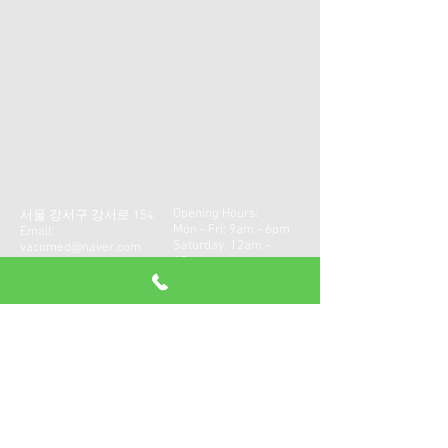
Opening Hours:
서울 강서구 강서로 154
Mon - Fri: 9am - 6pm
Email:
​​Saturday: 12am -
vacomed@naver.com
17pm ​
Tel:
02-2699-3533
Sunday: Closed
CONTACT