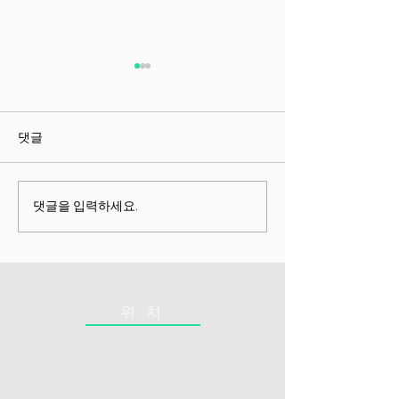
척추압박골절 노인 경제학
척추 치료 근본
“이건 우리 가족 이야기다” 📘
스피노메드: 척추 
**3장 척추질환이 개인경제를
점을 해결한 혁신
댓글
붕괴시키는 7단계** 척추는 뼈
– 수술이 불필요한
가 아니라 경제다. 노인의 척추
추 치료의 본질 및 핵
가 무너지는 순간, 그 사람의
척추 치료의 문제점
댓글을 입력하세요.
돈과 시간, 삶과 존엄 모두가
추 치료법은 수술, 
함께 무너진다. 척추 붕괴 →
치료에 의존했지만
기능 붕괴 → 가정 붕괴 → 경
한계 를 가지고 있습니다
제 붕괴 이 흐름은 우연이 아니
다. 한국의 고령화 사회에서,
위 치
노인의 척추질환은 거의 예측
가능한 7단계