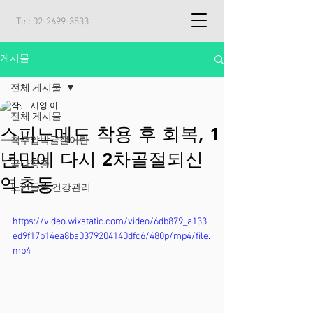
Tel:
02-2699-3533
게시물
전체 게시물
세영 이
전체 게시물
스피노메드 착용 후 회복, 1
척추압박골절이란
년만에 다시 2차골절되신
골다공증
역촌동
노인들의 건강관리
https://video.wixstatic.com/video/6db879_a133
ed9f17b14ea8ba0379204140dfc6/480p/mp4/file.
mp4