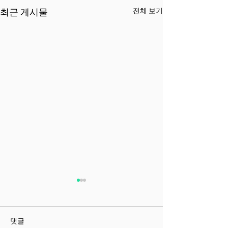
전체 보기
최근 게시물
척추압박골절 노인 경제학
척추 치료 근본
“이건 우리 가족 이야기다” 📘
스피노메드: 척추 
**3장 척추질환이 개인경제를
점을 해결한 혁신
댓글