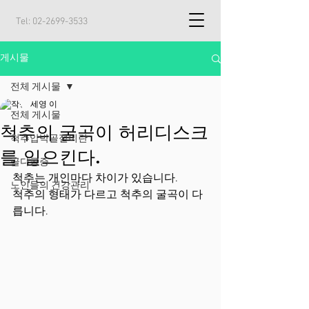
Tel:
02-2699-3533
게시물
전체 게시물
세영 이
전체 게시물
척추의 굴곡이 허리디스크
척추압박골절이란
를 일으킨다.
골다공증
척추는 개인마다 차이가 있습니다.    
노인들의 건강관리
척추의 형태가 다르고 척추의 굴곡이 다
릅니다.     