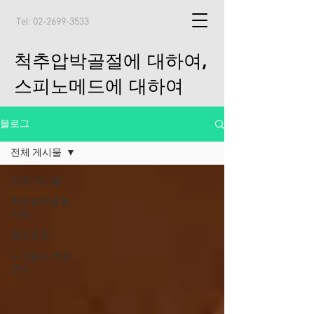
Tel:
02-2699-3533
척추압박골절에 대하여,
스피노메드에 대하여
블로그
전체 게시물
전체 게시물
척추압박골절
이란
골다공증
노인들의 건강
관리