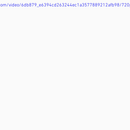
tic.com/video/6db879_e6394cd263244ec1a3577889212afb98/720