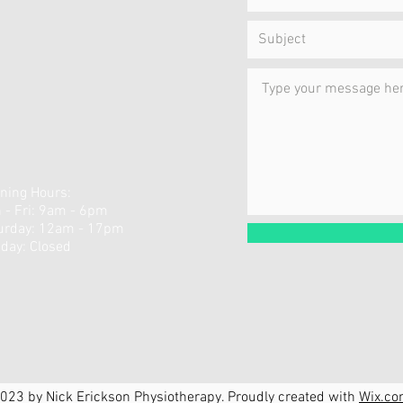
ning Hours:
 - Fri: 9am - 6pm
aturday: 12am - 17pm ​
day: Closed
023 by Nick Erickson Physiotherapy. Proudly created with
Wix.c