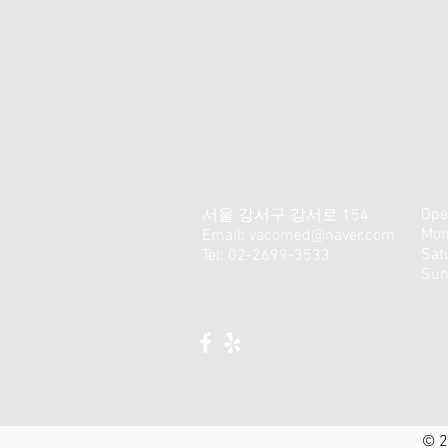
Ope
서울 강서구 강서로 154
Mon
Email:
vacomed@naver.com
​​S
Tel: 02-2699-3533
Sun
© 2