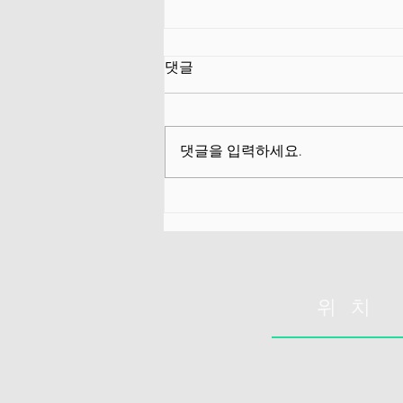
척추압박골절 퇴원 후 악화
댓글
대부분 환자가 퇴원 후 악화되는
이유​ ​ 실제로 많은 환자가 👉 병원
에서는 호전 👉 퇴원 후 다시 악화
댓글을 입력하세요.
라는 동일한 패턴을 반복합니다.
이것은 우연이 아니라 구조적으로
발생하는 현상입니다. ​ 🧠 핵심 결
론 먼저 대부분 환자가 퇴원 후 악
화되는 이유는 ​ 보호는 줄었는데
기능은 아직 회복되지 않았기 때문
​ 즉 ✔ 하중은 증가 ✔ 제어 능력은
위 치
부족