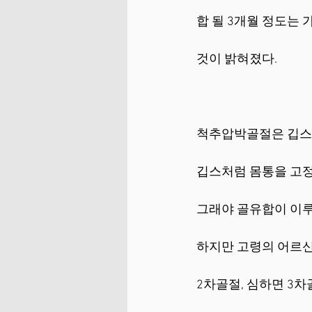
합 될 3개월 정도는
것이 밝혀졌다.
척추압박골절은 깁스처
깁스처럼 몸통을 고정해
그래야 골유합이 이루
하지만 고령의 어르
2차골절, 심하면 3차골